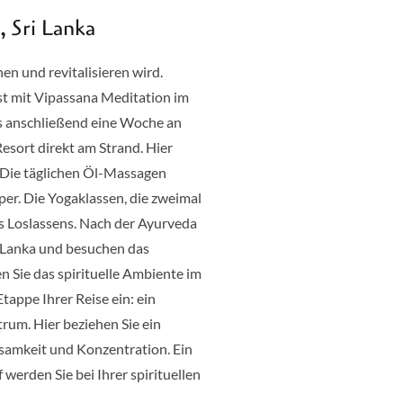
Ayurveda & Buddhis
Eine Meditationsreise die Ihr
Kommen Sie zunächst zur Ruh
buddhistischen Kloster. Nach 
die Küste ins wunderschöne S
lernen Sie authentisches und
entgiften und lösen Verspann
täglich angeboten werden, un
Kur fahren Sie entspannt und
buddhistische Zentrum der Ins
heiligen Zahntempel und stimm
Meditationsaufenthalt im bud
einfaches kleines Bungalow (K
buddhistischer Mönch sowie ei
Disziplin unterstützen.